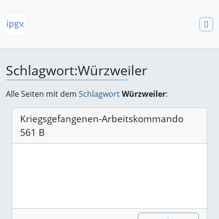
Schlagwort
:
Würzweiler
Wechseln zu:
Navigation
,
Suche
Alle Seiten mit dem
Schlagwort
Würzweiler
:
Kriegsgefangenen-Arbeitskommando
561 B