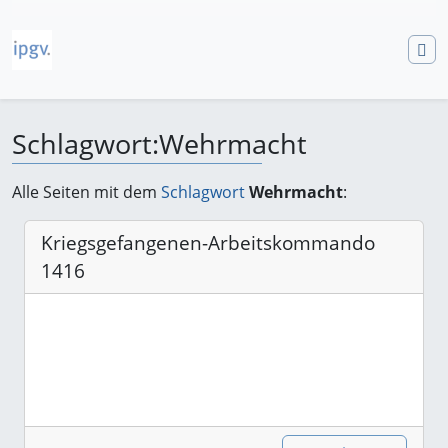
Schlagwort
:
Wehrmacht
Wechseln zu:
Navigation
,
Suche
Alle Seiten mit dem
Schlagwort
Wehrmacht
:
Kriegsgefangenen-Arbeitskommando
1416